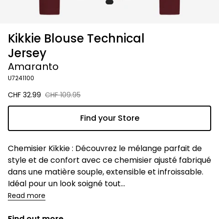
Kikkie Blouse Technical
Jersey
Amaranto
U7241100
Sale
CHF 32.99
Regular
CHF 109.95
price
price
Find your Store
Description
Chemisier Kikkie : Découvrez le mélange parfait de
style et de confort avec ce chemisier ajusté fabriqué
dans une matière souple, extensible et infroissable.
Idéal pour un look soigné tout...
Read more
Find out more