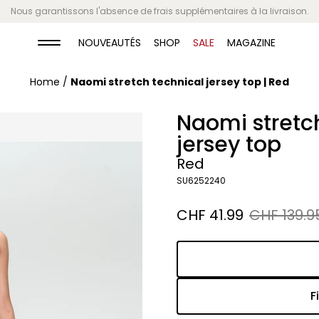
Nous garantissons l'absence de frais supplémentaires à la livraison.
NOUVEAUTÉS
SHOP
SALE
MAGAZINE
Home
/
Naomi stretch technical jersey top | Red
Naomi stretc
jersey top
Red
SU6252240
Sale
CHF 41.99
Regular
CHF 139.9
price
price
F