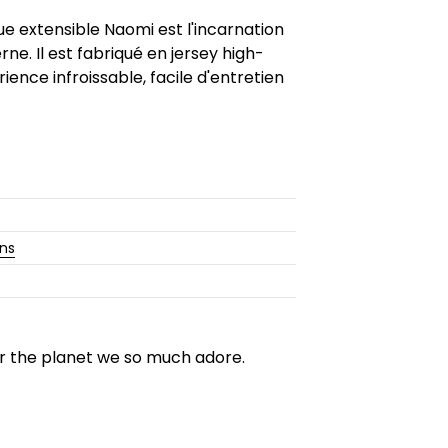
ue extensible Naomi est l'incarnation
ne. Il est fabriqué en jersey high-
ence infroissable, facile d'entretien
ons
for the planet we so much adore.