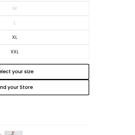
M
L
XL
XXL
elect your size
Add to cart
ind your Store