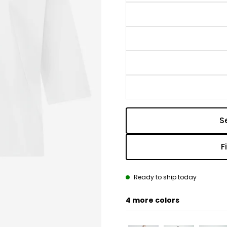
S
F
Ready to ship today
4